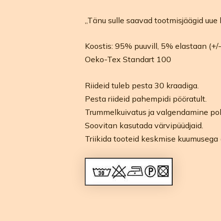
„Tänu sulle saavad tootmisjäägid uue 
Koostis: 95% puuvill, 5% elastaan (+/
Oeko-Tex Standart 100
Riideid tuleb pesta 30 kraadiga.
Pesta riideid pahempidi pööratult.
Trummelkuivatus ja valgendamine pol
Soovitan kasutada värvipüüdjaid.
Triikida tooteid keskmise kuumusega 