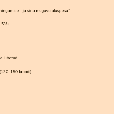
hingamise – ja sina mugava aluspesu.“
- 5%)
e lubatud.
(130-150 kraadi).