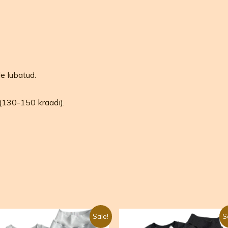
e lubatud.
(130-150 kraadi).
Algne
Praegune
Algne
Praegune
Sale!
S
hind
hind
hind
hind