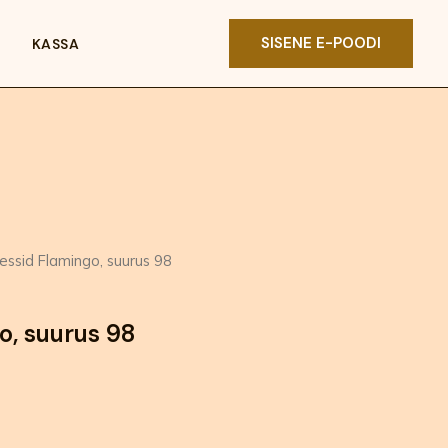
SISENE E-POODI
KASSA
essid Flamingo, suurus 98
raegune
ind
o, suurus 98
n:
0,00 €.