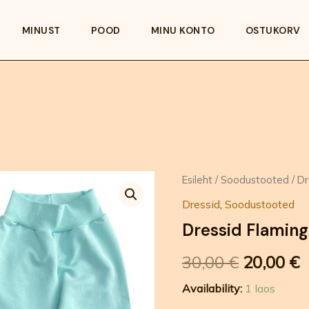
MINUST
POOD
MINU KONTO
OSTUKORV
Dressid
Esileht
/
Soodustooted
/ Dr
Algne
P
Flamingo,
Dressid
,
Soodustooted
suurus
hind
h
98
Dressid Flaming
kogus
oli:
o
30,00
€
20,00
€
30,00 €.
2
Availability:
1 laos