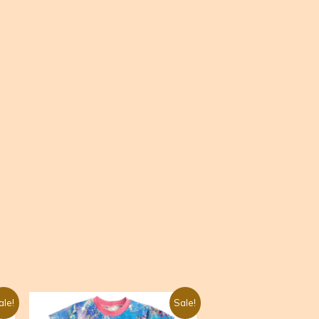
Algne
Praegune
ale!
Sale!
hind
hind