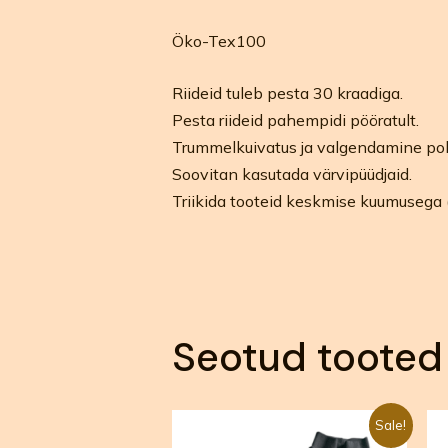
Öko-Tex100
Riideid tuleb pesta 30 kraadiga.
Pesta riideid pahempidi pööratult.
Trummelkuivatus ja valgendamine pol
Soovitan kasutada värvipüüdjaid.
Triikida tooteid keskmise kuumusega 
Seotud tooted
Algne
Praegune
Sale!
hind
hind