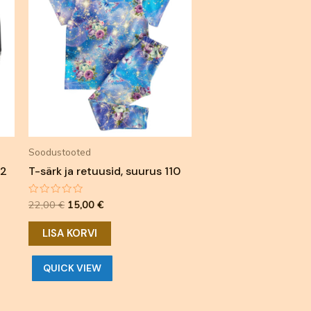
oli:
on:
22,00 €.
15,00 €.
Soodustooted
92
T-särk ja retuusid, suurus 110
Hinnanguga
22,00
€
15,00
€
0
/
5
LISA KORVI
QUICK VIEW