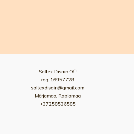
Saltex Disain OÜ
reg. 16957728
saltexdisain@gmail.com
Märjamaa, Raplamaa
+37258536585