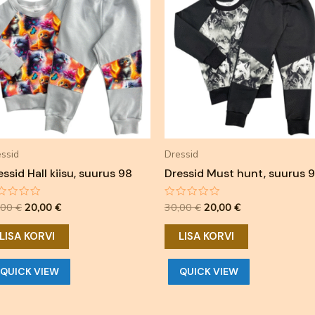
oli:
on:
oli:
on:
30,00 €.
20,00 €.
30,00 €.
20,00 €.
ssid
Dressid
essid Hall kiisu, suurus 98
Dressid Must hunt, suurus 
nnanguga
Hinnanguga
,00
€
20,00
€
30,00
€
20,00
€
0
/
5
LISA KORVI
LISA KORVI
QUICK VIEW
QUICK VIEW