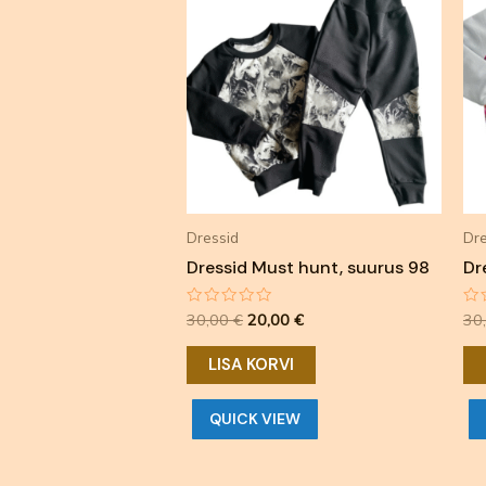
oli:
on:
30,00 €.
20,00 €.
Dressid
Dre
Dressid Must hunt, suurus 98
Dr
Hinnanguga
Hi
30,00
€
20,00
€
30
0
0
/
/
5
5
LISA KORVI
QUICK VIEW