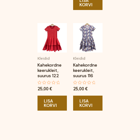
LISA
KORVI
Kleidid
Kleidid
Kahekordne
Kahekordne
keerukleit,
keerukleit,
suurus 122
suurus 116
25,00
€
25,00
€
Hinnanguga
Hinnanguga
0
0
/
/
5
5
LISA
LISA
KORVI
KORVI