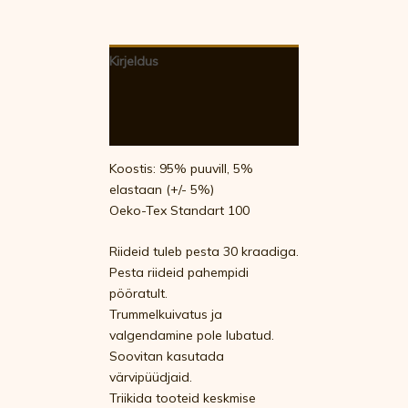
Kirjeldus
Lisainfo
Arvustused (0)
Koostis: 95% puuvill, 5%
elastaan (+/- 5%)
Oeko-Tex Standart 100
Riideid tuleb pesta 30 kraadiga.
Pesta riideid pahempidi
pööratult.
Trummelkuivatus ja
valgendamine pole lubatud.
Soovitan kasutada
värvipüüdjaid.
Triikida tooteid keskmise