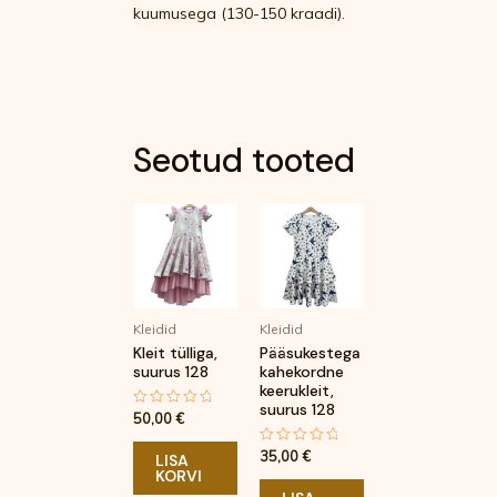
kuumusega (130-150 kraadi).
Seotud tooted
Kleidid
Kleidid
Kleit tülliga,
Pääsukestega
suurus 128
kahekordne
keerukleit,
suurus 128
50,00
€
Hinnanguga
0
/
35,00
€
Hinnanguga
5
LISA
0
KORVI
/
5