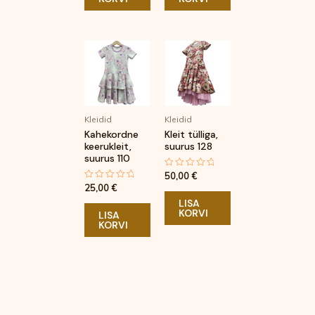
Kleidid
Kleidid
Kahekordne
Kleit tülliga,
keerukleit,
suurus 128
suurus 110
50,00
€
Hinnanguga
0
25,00
€
Hinnanguga
/
0
5
LISA
/
KORVI
5
LISA
KORVI