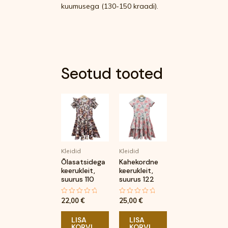
kuumusega (130-150 kraadi).
Seotud tooted
Kleidid
Kleidid
Õlasatsidega
Kahekordne
keerukleit,
keerukleit,
suurus 110
suurus 122
22,00
€
25,00
€
Hinnanguga
Hinnanguga
0
0
/
/
5
5
LISA
LISA
KORVI
KORVI