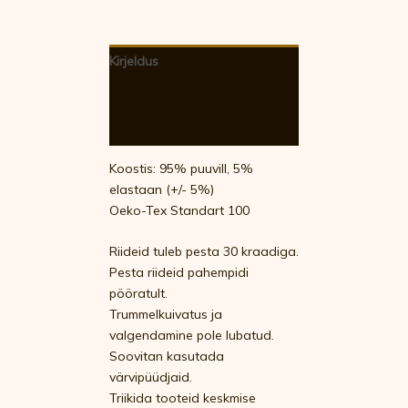
Kirjeldus
Lisainfo
Arvustused (0)
Koostis: 95% puuvill, 5%
elastaan (+/- 5%)
Oeko-Tex Standart 100
Riideid tuleb pesta 30 kraadiga.
Pesta riideid pahempidi
pööratult.
Trummelkuivatus ja
valgendamine pole lubatud.
Soovitan kasutada
värvipüüdjaid.
Triikida tooteid keskmise