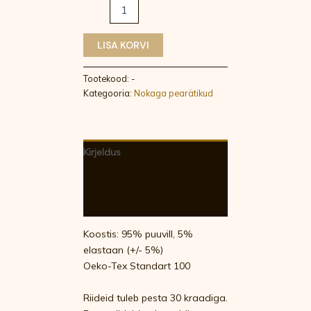
LISA KORVI
Tootekood:
-
Kategooria:
Nokaga pearätikud
Kirjeldus
Lisainfo
Arvustused (0)
Koostis: 95% puuvill, 5%
elastaan (+/- 5%)
Oeko-Tex Standart 100
Riideid tuleb pesta 30 kraadiga.