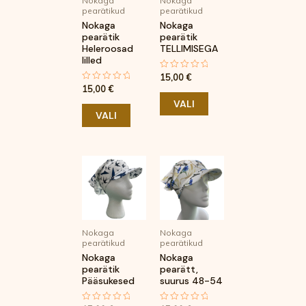
Nokaga
Nokaga
Valikuid
Valikuid
pearätikud
pearätikud
saab
saab
Nokaga
Nokaga
pearätik
pearätik
teha
teha
Heleroosad
TELLIMISEGA
tootelehel.
tootelehel.
lilled
15,00
€
Hinnanguga
0
15,00
€
Hinnanguga
/
0
5
VALI
/
5
VALI
Sellel
Sellel
tootel
tootel
on
on
mitu
mitu
varianti.
varianti.
Nokaga
Nokaga
Valikuid
Valikuid
pearätikud
pearätikud
saab
saab
Nokaga
Nokaga
pearätik
pearätt,
teha
teha
Pääsukesed
suurus 48-54
tootelehel.
tootelehel.