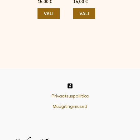
15,00
€
15,00
€
Hinnanguga
Hinnanguga
0
0
/
/
5
5
VALI
VALI
Privaatsuspoliitika
Müügitingimused