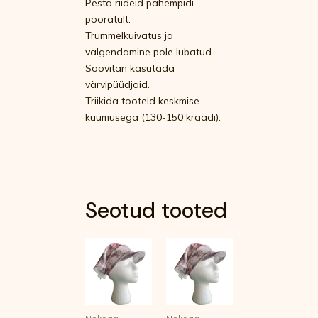
Pesta riideid pahempidi
pööratult.
Trummelkuivatus ja
valgendamine pole lubatud.
Soovitan kasutada
värvipüüdjaid.
Triikida tooteid keskmise
kuumusega (130-150 kraadi).
Seotud tooted
Sellel
Sellel
tootel
tootel
on
on
mitu
mitu
varianti.
varianti.