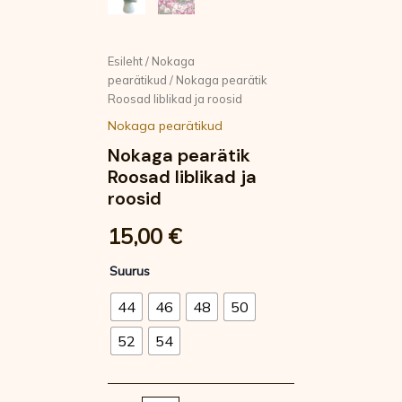
Esileht
/
Nokaga
pearätikud
/ Nokaga pearätik
Roosad liblikad ja roosid
Nokaga pearätikud
Nokaga pearätik
Roosad liblikad ja
roosid
15,00
€
Suurus
44
46
48
50
52
54