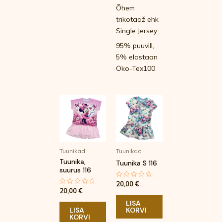
Õhem
trikotaaž ehk
Single Jersey
95% puuvill,
5% elastaan
Öko-Tex100
Tuunikad
Tuunikad
Tuunika,
Tuunika S 116
suurus 116
20,00
€
Hinnanguga
0
20,00
€
Hinnanguga
/
0
5
LISA
/
5
LISA
KORVI
KORVI