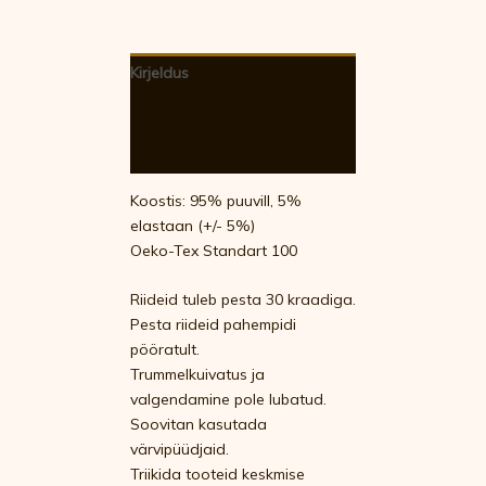
Kirjeldus
Lisainfo
Arvustused (0)
Koostis: 95% puuvill, 5%
elastaan (+/- 5%)
Oeko-Tex Standart 100
Riideid tuleb pesta 30 kraadiga.
Pesta riideid pahempidi
pööratult.
Trummelkuivatus ja
valgendamine pole lubatud.
Soovitan kasutada
värvipüüdjaid.
Triikida tooteid keskmise