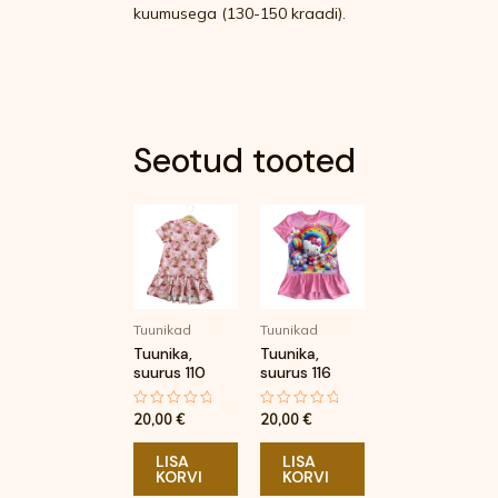
kuumusega (130-150 kraadi).
Seotud tooted
Tuunikad
Tuunikad
Tuunika,
Tuunika,
suurus 110
suurus 116
20,00
€
20,00
€
Hinnanguga
Hinnanguga
0
0
/
/
5
5
LISA
LISA
KORVI
KORVI