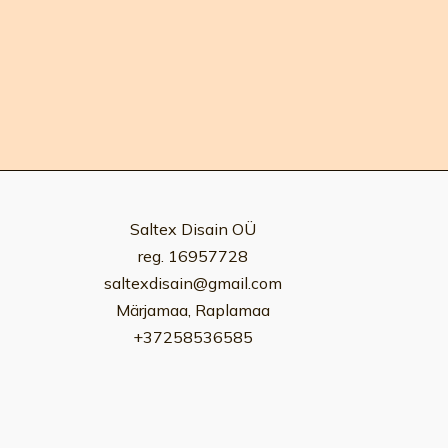
Saltex Disain OÜ
reg. 16957728
saltexdisain@gmail.com
Märjamaa, Raplamaa
+37258536585