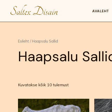
Skip
to
AVALEHT
content
Esileht
/ Haapsalu Sallid
Haapsalu Salli
Kuvatakse kõik 10 tulemust