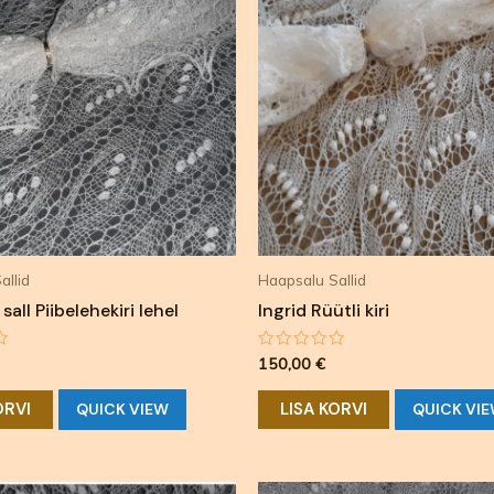
allid
Haapsalu Sallid
all Piibelehekiri lehel
Ingrid Rüütli kiri
ga
Hinnanguga
150,00
€
0
/
5
ORVI
LISA KORVI
QUICK VIEW
QUICK VI