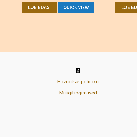
/
/
5
5
LOE EDASI
LOE ED
QUICK VIEW
Privaatsuspoliitika
Müügitingimused