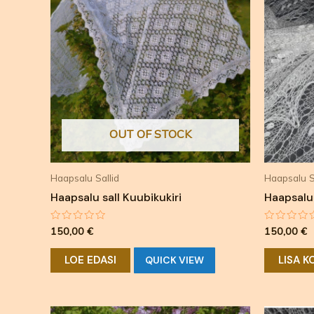
OUT OF STOCK
Haapsalu Sallid
Haapsalu S
Haapsalu sall Kuubikukiri
Haapsalu s
Hinnanguga
Hinnangu
150,00
€
150,00
€
0
0
/
/
5
5
LOE EDASI
LISA K
QUICK VIEW