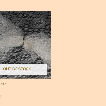
OUT OF STOCK
allid
ga