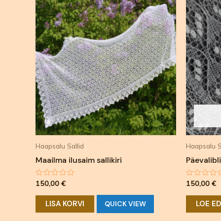
Haapsalu Sallid
Haapsalu S
Maailma ilusaim sallikiri
Päevalibli
Hinnanguga
Hinnangu
150,00
€
150,00
€
0
0
/
/
5
5
LISA KORVI
LOE ED
QUICK VIEW