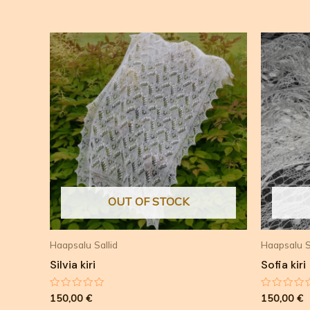
OUT OF STOCK
Haapsalu Sallid
Haapsalu S
Silvia kiri
Sofia kiri
Hinnanguga
Hinnangu
150,00
€
150,00
€
0
0