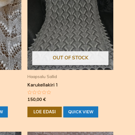
OUT OF STOCK
Haapsalu Sallid
Karukellakiri 1
Hinnanguga
150,00
€
0
/
5
LOE EDASI
EW
QUICK VIEW