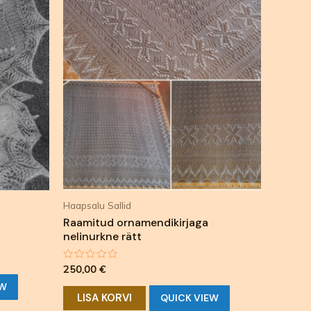
Haapsalu Sallid
Raamitud ornamendikirjaga
nelinurkne rätt
Hinnanguga
250,00
€
0
/
EW
5
LISA KORVI
QUICK VIEW